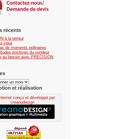
es récents
N à la terreur
ez-vous
 pas de moments ordinaires
titudes positives du vendeur
e au besoin avec PRECISION
es
ion et réalisation
Internet conçu et développé par
creanodesign