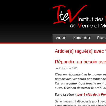
Accueil
Notre métier
Pour q
Article(s) tagué(s) avec
Répondre au besoin a
mardi, 1 octobre, 2013
C’est en répondant au le moteur p
plupart des vendeurs ont tendance 
Car un argument qui touche un mot
autre. C’est en détectant le profil 
Dans la série «
Les 9 clés de la Pe
Si l’on réussit à décoder le profil ps
comportements, on sait alors détecter 