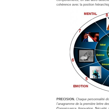
cohérence avec la position hiérarchiq
PRECISION.
Chaque personnalité di
l’anagramme de la première lettre des
C
onnaissance,
I
nnovation,
S
écurité,