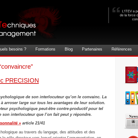
L'ITEV a po
de la force 
con
uels besoins ?
Formations
Blog
Partenaires
Références
 “convaincre”
vec PRECISION
sychologique de son interlocuteur qu’on le convainc. La
à arroser large sur tous les avantages de leur solution.
eur psychologique peut-être contre-productif pour tel
de son interlocuteur que l’on fait peut y répondre.
rsonnalité »
article 21/41
ychologique au travers du langage, des attitudes et des
le pôle directeur vers lequel orienter l’argumentation, en