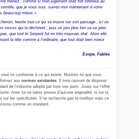
me menez ; comme si mon jugement était fort inférieur au
 semble, que je vous suis, suivez-moi maintenant à votre
 pas beaucoup mieux.»
se chemin, heurte tout ce qui se trouve sur son passage ; ici se
es ronces qui la déchirent ; puis un peu plus loin va se jeter
t pas, que tout le Serpent fut en très-mauvais état. Alors elle
ivant la tête comme à l’ordinaire, que tout était bien mieux
Esope, Fables
 veut se conformer à ce qui existe. Montrez lui que vous
nformez aux
normes existantes
. Il sera rassuré de disposer
dard de l’industrie adopté par tous ses pairs. Jouez sur l’effet
sme. Avec lui ne faites preuve d’aucune originalité, ni sur la
ni sur les spécificités. Il ne recherche pas le meilleur mais ce
reconnu comme un standard.