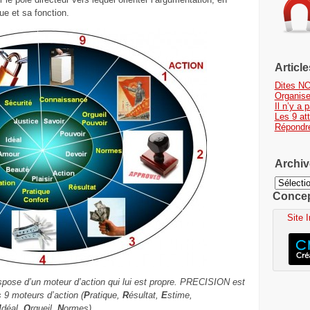
ue et sa fonction.
Articl
Dites NO
Organis
Il n’y a
Les 9 at
Répondr
Archiv
Archives
Concept
Site 
spose d’un moteur d’action qui lui est propre. PRECISION est
 9 moteurs d’action (
P
ratique,
R
ésultat,
E
stime,
I
déal,
O
rgueil,
N
ormes)