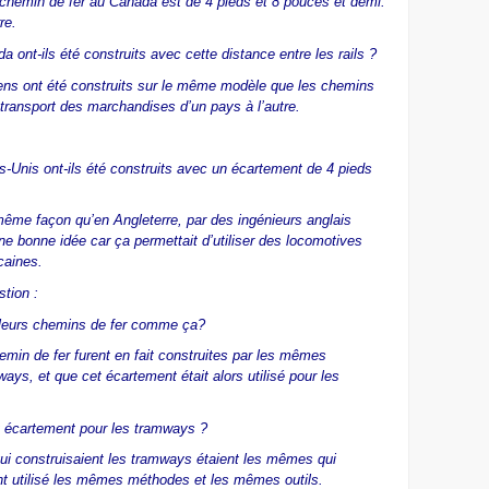
e chemin de fer au Canada est de 4 pieds et 8 pouces et demi.
re.
 ont-ils été construits avec cette distance entre les rails ?
ens ont été construits sur le même modèle que les chemins
e transport des marchandises d’un pays à l’autre.
s-Unis ont-ils été construits avec un écartement de 4 pieds
 même façon qu’en Angleterre, par des ingénieurs anglais
une bonne idée car ça permettait d’utiliser des locomotives
caines.
tion :
it leurs chemins de fer comme ça?
emin de fer furent en fait construites par les mêmes
ways, et que cet écartement était alors utilisé pour les
cet écartement pour les tramways ?
ui construisaient les tramways étaient les mêmes qui
 ont utilisé les mêmes méthodes et les mêmes outils.