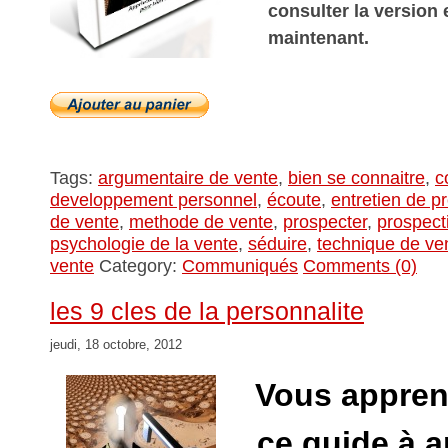
consulter la version
maintenant.
Tags:
argumentaire de vente
,
bien se connaitre
,
c
developpement personnel
,
écoute
,
entretien de p
de vente
,
methode de vente
,
prospecter
,
prospect
psychologie de la vente
,
séduire
,
technique de ve
vente
Category:
Communiqués
Comments (0)
les 9 cles de la personnalite
jeudi, 18 octobre, 2012
Vous appren
ce guide à a