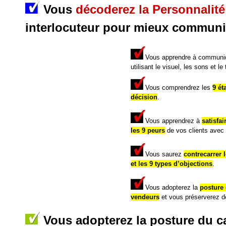
Vous
décoderez la Personnalité
interlocuteur pour mieux communi
Vous apprendre à communiq
utilisant le visuel, les sons et le
Vous comprendrez les
9 ét
décision
.
Vous apprendrez à
satisfai
les 9 peurs
de vos clients ave
Vous saurez
contrecarrer 
et les 9 types d’objections
.
Vous adopterez la
posture
vendeurs
et vous préserverez d
Vous adopterez la posture du 