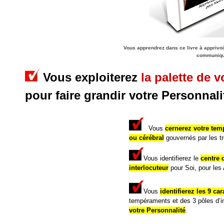
Vous apprendrez dans ce livre
à apprivo
communiqu
Vous exploiterez
la palette de v
pour faire grandir votre Personnali
Vous
cernerez votre temp
ou cérébral
gouvernés par les tr
Vous identifierez le
centre 
interlocuteur
pour Soi, pour les 
Vous
identifierez les 9 ca
tempéraments et des 3 pôles d’i
votre Personnalité
.