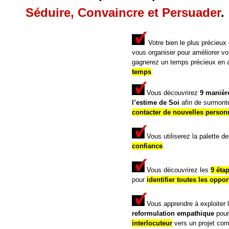
Séduire, Convaincre et Persuader
.
Votre bien le plus précieu
vous organiser pour améliorer vot
gagnerez un temps précieux
en 
temps
.
Vous découvrirez
9 manièr
l’estime de Soi
afin de surmont
contacter de nouvelles person
Vous utiliserez la palette d
confiance
.
Vous découvrirez les
9 éta
pour
identifier toutes les oppor
Vous apprendre à exploiter
reformulation empathique
pou
interlocuteur
vers un projet co