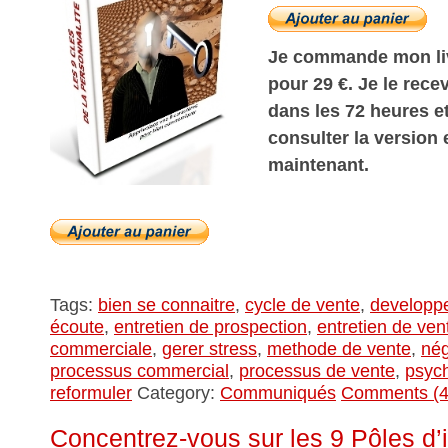
Je commande mon liv
pour 29 €. Je le rec
dans les 72 heures et
consulter la version
maintenant.
Tags:
bien se connaitre
,
cycle de vente
,
developp
écoute
,
entretien de prospection
,
entretien de ven
commerciale
,
gerer stress
,
methode de vente
,
nég
processus commercial
,
processus de vente
,
psych
reformuler
Category:
Communiqués
Comments (4
Concentrez-vous sur les 9 Pôles d’i