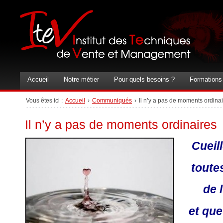
Accueil
Notre métier
Pour quels besoins ?
Formations
Vous êtes ici :
Accueil
›
Communiqués
›
Il n’y a pas de moments ordina
Il n’y a pas de moments ordinaires
Cueil
toute
de 
et que