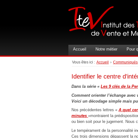
Accueil
Notre métier
Pour q
Vous êtes ici :
Accueil
›
Communiqués
Identifier le centre d’in
Dans la série «
Les 9 clés de la Pe
Comment orienter l’échange avec v
Voici un décodage simple mais pu
Nos précédentes lettres «
A quel ce
minutes
»montraient la prédispositi
ou bien soit pour le jugement. Nous co
Le tempérament de la personnalité in
Ces trois dimensions dépassent la not