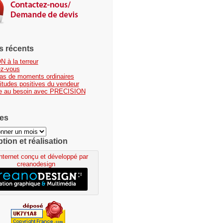
es récents
N à la terreur
ez-vous
 pas de moments ordinaires
titudes positives du vendeur
e au besoin avec PRECISION
es
ion et réalisation
Internet conçu et développé par
creanodesign