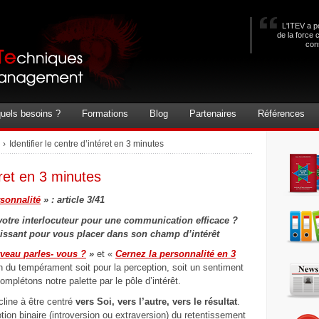
L'ITEV a po
de la force 
con
uels besoins ?
Formations
Blog
Partenaires
Références
›
Identifier le centre d’intéret en 3 minutes
téret en 3 minutes
rsonnalité
» : article 3/41
otre interlocuteur pour une communication efficace ?
issant pour vous placer dans son champ d’intérêt
rveau parles- vous ?
»
et «
Cernez la personnalité en 3
on du tempérament soit pour la perception, soit un sentiment
mplétons notre palette par le pôle d’intérêt.
cline à être centré
vers Soi, vers l’autre, vers le résultat
.
ion binaire (introversion ou extraversion) du retentissement