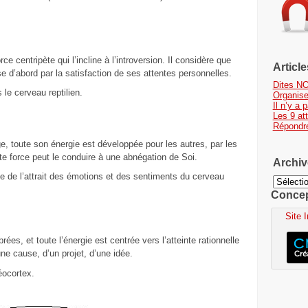
 centripète qui l’incline à l’introversion. Il considère que
Articl
e d’abord par la satisfaction de ses attentes personnelles.
Dites NO
s le cerveau reptilien.
Organis
Il n’y a
Les 9 at
Répondr
ge, toute son énergie est développée pour les autres, par les
te force peut le conduire à une abnégation de Soi.
Archiv
e de l’attrait des émotions et des sentiments du cerveau
Archives
Concept
Site 
es, et toute l’énergie est centrée vers l’atteinte rationnelle
une cause, d’un projet, d’une idée.
néocortex.