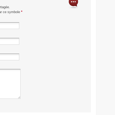
rtagée.
par ce symbole
*