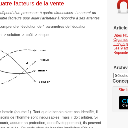
uatre facteurs de la vente
 dépend d’un processus à quatre dimensions. Le secret du
atre facteurs pour aider l’acheteur à répondre à ses attentes.
 comprendre l’évolution de 4 paramètres de l’équation
Articl
 -> solution -> coût -> risque.
Dites NO
Organis
Il n’y a
Les 9 at
Répondr
Archiv
Archives
Concept
Site 
n besoin (courbe 1). Tant que le besoin n’est pas identifié, il
soins de l’homme sont inépuisables, mais il doit arbitrer. Si
nourrir, assurer sa protection, son développement), ils peuvent