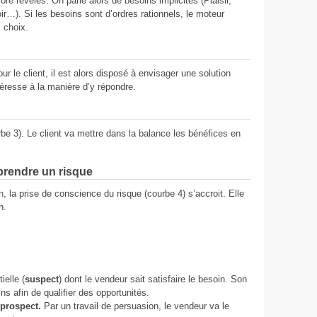
re révélés. On parle alors de besoins implicites (Plaisir,
ir…). Si les besoins sont d’ordres rationnels, le moteur
s choix.
ur le client, il est alors disposé à envisager une solution
intéresse à la manière d’y répondre.
be 3). Le client va mettre dans la balance les bénéfices en
prendre un risque
, la prise de conscience du risque (courbe 4) s’accroit. Elle
n.
ielle (
suspect
) dont le vendeur sait satisfaire le besoin. Son
ns afin de qualifier des opportunités.
prospect.
Par un travail de persuasion, le vendeur va le