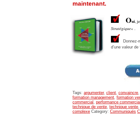
maintenant.
O
ui
, 
Stratégique
« .
Donnez-mo
d’une valeur de
Tags:
argumenter
,
client
,
convaincre
formation management
,
formation ve
commercial
,
performance commercia
technique de vente
,
technique vente
complexe
Category:
Communiqués
C