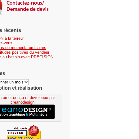
es récents
N à la terreur
ez-vous
 pas de moments ordinaires
titudes positives du vendeur
e au besoin avec PRECISION
es
ion et réalisation
Internet conçu et développé par
creanodesign