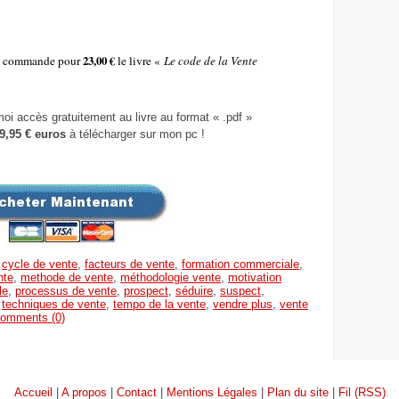
je commande pour
23,00 €
le livre «
Le code de la Vente
i accès gratuitement au livre au format « .pdf »
9,95 € euros
à télécharger sur mon pc !
,
cycle de vente
,
facteurs de vente
,
formation commerciale
,
nte
,
methode de vente
,
méthodologie vente
,
motivation
le
,
processus de vente
,
prospect
,
séduire
,
suspect
,
,
techniques de vente
,
tempo de la vente
,
vendre plus
,
vente
omments (0)
Accueil
|
A propos
|
Contact
|
Mentions Légales
|
Plan du site
|
Fil (RSS)