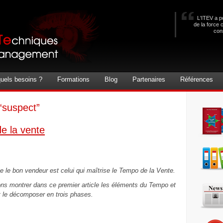
L'ITEV a po
de la force 
con
uels besoins ?
Formations
Blog
Partenaires
Références
 “suspect”
e la vente
e le bon vendeur est celui qui maîtrise le Tempo de la Vente.
ons montrer dans ce premier article les éléments du Tempo et
le décomposer en trois phases.