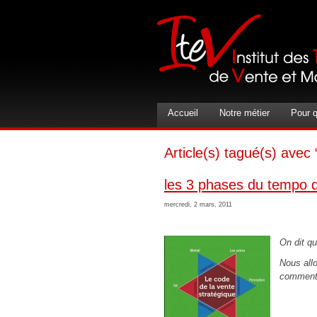
Accueil
Notre métier
Pour q
Article(s) tagué(s) avec
les 3 phases du tempo d
mercredi, 2 mars, 2011
On dit qu
Nous all
comment 