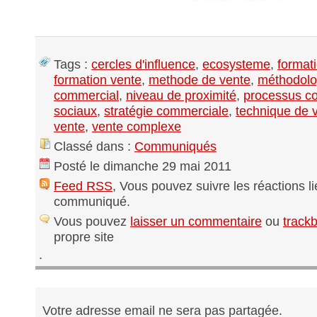
Tags :
cercles d'influence
,
ecosysteme
,
format
formation vente
,
methode de vente
,
méthodolo
commercial
,
niveau de proximité
,
processus c
sociaux
,
stratégie commerciale
,
technique de 
vente
,
vente complexe
Classé dans :
Communiqués
Posté le dimanche 29 mai 2011
Feed RSS
, Vous pouvez suivre les réactions l
communiqué.
Vous pouvez
laisser un commentaire
ou
track
propre site
.
Votre adresse email ne sera pas partagée.