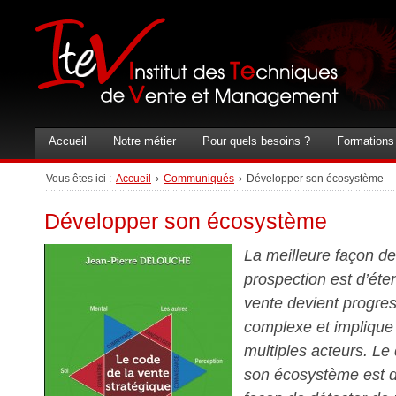
Accueil
Notre métier
Pour quels besoins ?
Formations
Vous êtes ici :
Accueil
›
Communiqués
›
Développer son écosystème
Développer son écosystème
La meilleure façon de f
prospection est d’éte
vente devient progre
complexe et implique
multiples acteurs. L
son écosystème est d