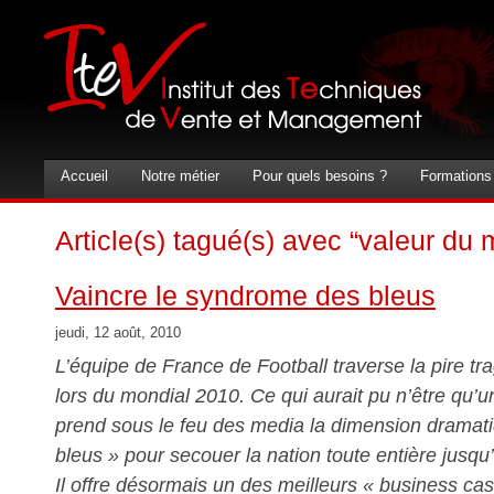
Accueil
Notre métier
Pour quels besoins ?
Formations
Article(s) tagué(s) avec “valeur d
Vaincre le syndrome des bleus
jeudi, 12 août, 2010
L’équipe de France de Football traverse la pire tr
lors du mondial 2010. Ce qui aurait pu n’être qu’u
prend sous le feu des media la dimension dramatiq
bleus » pour secouer la nation toute entière jusq
Il offre désormais un des meilleurs « business cas