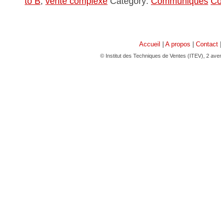
to B
,
vente complexe
Category:
Communiqués
Co
Accueil
|
A propos
|
Contact
© Institut des Techniques de Ventes (ITEV), 2 av