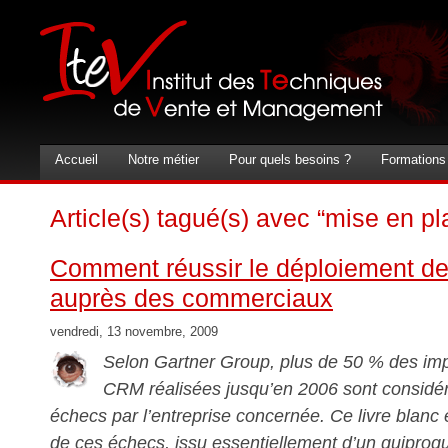
Accueil
Notre métier
Pour quels besoins ?
Formations
Article(s) tagué(s) avec “mise en 
Comment réussir le déploiement 
auprès des commerciaux
vendredi, 13 novembre, 2009
Selon Gartner Group, plus de 50 % des im
CRM réalisées jusqu’en 2006 sont consid
échecs par l’entreprise concernée. Ce livre blanc 
de ces échecs, issu essentiellement d’un quiproqu