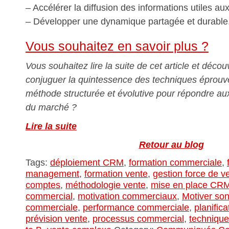
– Accélérer la diffusion des informations utiles au
– Développer une dynamique partagée et durable
Vous souhaitez en savoir plus ?
Vous souhaitez lire la suite de cet article et décou
conjuguer la quintessence des techniques éprou
méthode structurée et évolutive pour répondre au
du marché ?
Lire la suite
Retour au blog
Tags:
déploiement CRM
,
formation commerciale
,
management
,
formation vente
,
gestion force de v
comptes
,
méthodologie vente
,
mise en place CR
commercial
,
motivation commerciaux
,
Motiver so
commerciale
,
performance commerciale
,
planific
prévision vente
,
processus commercial
,
technique