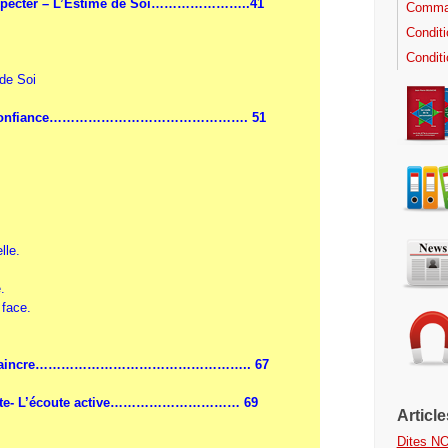
ospecter – L’Estime de Soi…………………..
41
Comman
Condit
Conditi
 de Soi
onfiance
………………………………………. 51
lle
.
e
.
 face
.
aincre
………………………………………….. 67
e- L’écoute active
………………………… 69
Articl
Dites NO