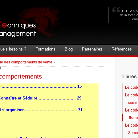
L'ITEV a po
de la force 
con
uels besoins ?
Formations
Blog
Partenaires
Références
de des comportements de vente
›
s
 comportements
Livres
n
……………………………………………….. 15
Le cod
Le code
Connaître et Séduire
……………………….. 29
somma
t s’organiser
…………………………………. 31
Le cod
Somm
Le code
Somma