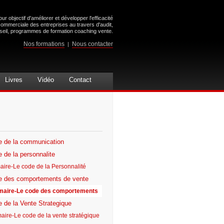
ur objectif d'améliorer et développer l'efficacité
commerciale des entreprises au travers d'audit,
seil, programmes de formation coaching vente.
Nos formations
Nous contacter
|
Livres
Vidéo
Contact
e de la communication
 de la personnalite
ire-Le code de la Personnalité
e des comportements de vente
aire-Le code des comportements
 de la Vente Strategique
ire-Le code de la vente stratégique