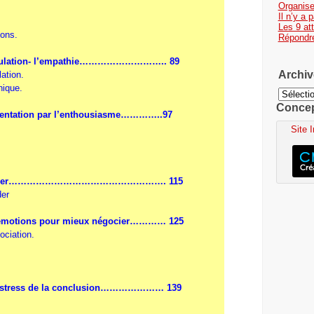
Organis
Il n’y a
Les 9 at
ions
.
Répondr
ulation- l’empathie
……………………….. 89
Archiv
lation
.
hique
.
Archives
Concept
entation par l’enthousiasme
…………..97
Site 
er
……………………………………………. 115
der
émotions pour mieux négocier
………… 125
ociation
.
.
stress de la conclusion
………………… 139