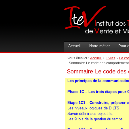
Accueil
Notre métier
Pour q
Vous êtes ici :
Accueil
›
Livres
›
Le co
Sommaire-Le code des comportement
Sommaire-Le code des
Les principes de la communicatio
Phase 1C – Les trois étapes pour 
Etape 1C1 – Construire, préparer e
Les niveaux logiques de DILTS
.
Savoir définir ses objectifs
.
Les 9 lois de la gestion du temps
.