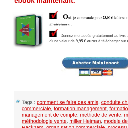
ebook maintenant.
O
ui
, je commande pour
23,00 €
le livre 
Stratégique
« .
Donnez-moi accès gratuitement au livre a
d’une valeur de
9,95 € euros
à télécharger sur
Tags :
comment se faire des amis
,
conduite c
commerciale
,
formation management
,
formati
management de compte
,
methode de vente
,
m
méthodologie vente
,
miller Heiman
,
modele de
Rackham
,
organisation commerciale
,
process