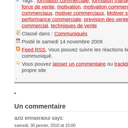
Tags :
formation commerciale
,
formation man
force de vente
,
motivation
,
motivation commerc
commerciaux
,
motiver commerciaux
,
Motiver 
performance commerciale
,
prevision des vent
commercial
,
techniques de vente
Classé dans :
Communiqués
Posté le samedi 14 novembre 2009
Feed RSS
, Vous pouvez suivre les réactions l
communiqué.
Vous pouvez
laisser un commentaire
ou
track
propre site
.
Un commentaire
aziz ennasraoui says:
samedi, 30 janvier, 2010 at 15:00