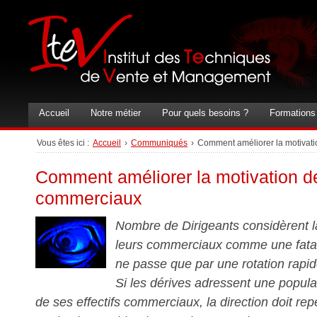
Accueil
Notre métier
Pour quels besoins ?
Formations
Vous êtes ici :
Accueil
›
Communiqués
›
Comment améliorer la motivat
Comment améliorer la motivation d
commerciaux
Nombre de Dirigeants considèrent l
leurs commerciaux comme une fatalit
ne passe que par une rotation rapi
Si les dérives adressent une popul
de ses effectifs commerciaux, la direction doit r