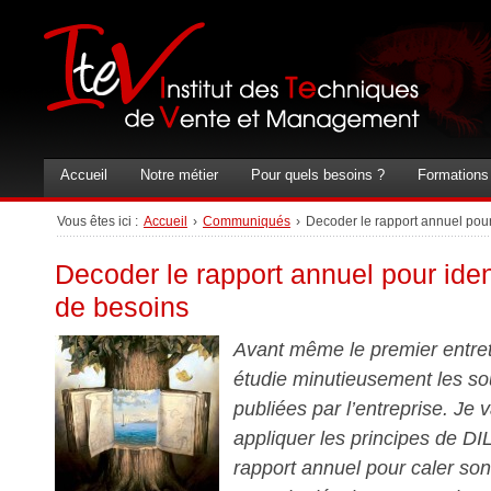
Accueil
Notre métier
Pour quels besoins ?
Formations
Vous êtes ici :
Accueil
›
Communiqués
›
Decoder le rapport annuel pour 
Decoder le rapport annuel pour ident
de besoins
Avant même le premier entret
étudie minutieusement les so
publiées par l’entreprise. Je
appliquer les principes de DI
rapport annuel pour caler son