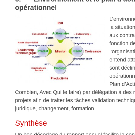
opérationnel
L’environn
la situatio
aux contra
fonction de
l’organisat
entend atte
sont décli
opérationn
Plan d’Act
Combien, Avec Qui le faire) par délégation à des
projets afin de traiter les tâches validation techniq
juridique, changement, formation….
Synthèse
Un bon décodage du rapport annuel facilite la co